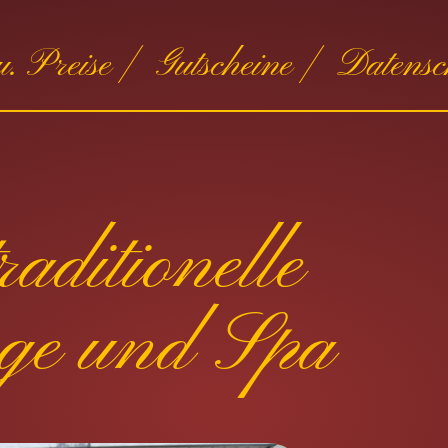
. Preise |
Gutscheine |
Datensc
aditionelle
ge und Spa