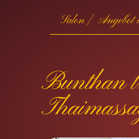
Salon |
Angebot u
Bunthan tr
Thaimassa