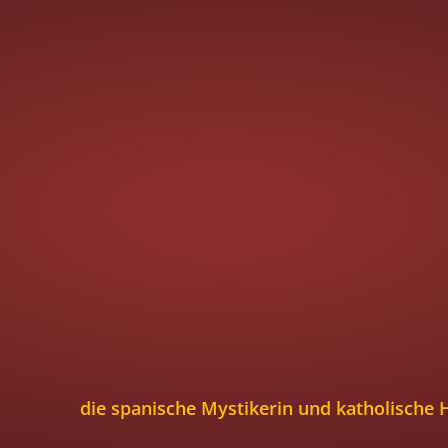
„Tu deinem Lei
etwas Gutes, d
Lust hat, dari
die spanische Mystikerin und katholische H