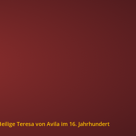
b des Öfteren
amit deine Seele
n zu wohnen“
eilige Teresa von Avila im 16. Jahrhundert