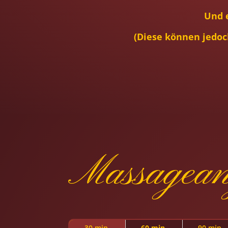
Und 
(Diese können jedoc
Massageang
30 min.
60 min.
90 min.